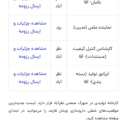
باغبان- آقا
آباد
ارسال رزومه
مشاهده جزئیات و
نماینده علمی (مدرپ)
یزد
ارسال رزومه
کارشناس کنترل کیفیت
نظر
مشاهده جزئیات و
(مستندات)- آقا
آباد
ارسال رزومه
اپراتور تولید (بسته
نظر
مشاهده جزئیات و
بندی)- آقا
آباد
ارسال رزومه
کارخانه تولیدی در شهرک صنعتی نظرآباد قرار دارد. لیست جدیدترین
موقعیت‌های شغلی داروسازی ویتان فارمد را می‌توانید در ابتدای
صفحه مشاهده کنید.