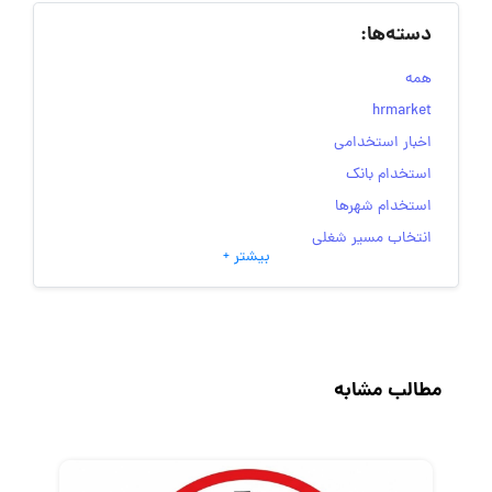
دسته‌ها:
همه
hrmarket
اخبار استخدامی
استخدام بانک
استخدام شهرها
انتخاب مسیر شغلی
بیشتر +
به‌روزرسانی‌های سایت (کارجویی)
تست‌های شخصیت‌ شناسی
جاب‌ویژن
حقوق و دستمزد
مطالب مشابه
رزومه
زندگی شغلی بهتر
فریلنسر