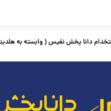
دانا پخش نفیس ( وابسته به هلدینگ ویتانا ) |