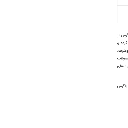
رس از
کرده و
لوشرت،
حصولات
یت‌های
م زاگرس