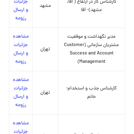
کارشناس کار در ارتفاع ( آقا،
جزئیات
مشهد
مشهد)- آقا
و ارسال
رزومه
مدیر نگهداشت و موفقیت
مشاهده
مشتریان سازمانی (Customer
جزئیات
تهران
Success and Account
و ارسال
Management)
رزومه
مشاهده
کارشناس جذب و استخدام-
جزئیات
تهران
خانم
و ارسال
رزومه
مشاهده
جزئیات