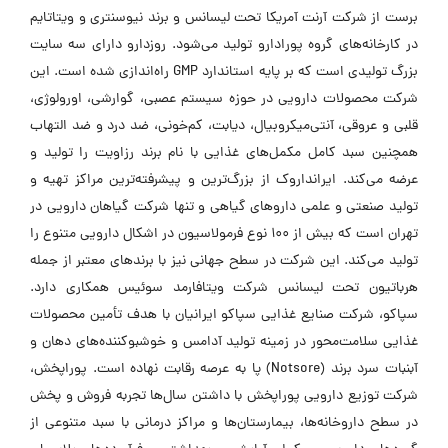
برست از شرکت آرنت آمریکا تحت لیسانس و برند نیوسنتری و ویتاتایم
در کارخانه‌های گروه پورادارو تولید می‌شود. روزدارو دارای سه سایت
بزرگ تولیدی است که بر پایه استاندارد GMP راه‌اندازی شده است. این
شرکت محصولات دارویی در حوزه سیستم عصبی، گوارشی، اورولوژی،
قلبی و عروقی، آنتی‌میکروبیال، دیابت، کم‌خونی، ضد درد و ضد التهاب
همچنین سبد کامل مکمل‌های غذایی با نام برند رزاویت را تولید و
عرضه می‌کند. ایرانداروک از بزرگ‌ترین و پیشرفته‌ترین مراکز تهیه و
تولید صنعتی و علمی داروهای گیاهی و تنها شرکت گیاهان دارویی در
تهران است که بیش از ۱۰۰ نوع فرمولاسیون در اشکال دارویی متنوع را
تولید می‌کند. این شرکت در سطح جهانی نیز با برندهای معتبر از جمله
هرباتیون تحت لیسانس شرکت ویتافارمد سوئیس همکاری دارد.
سپاکو، شرکت صنایع غذایی سپاکو ایرانیان با هدف تأمین محصولات
غذایی سلامت‌محور در زمینه تولید آدامس و خوشبوکننده‌های دهان و
آبنبات سرد برند (Notsore) پا به عرصه رقابت نهاده است. پوراپخش،
شرکت توزیع دارویی پوراپخش با داشتن سال‌ها تجربه فروش و پخش
در سطح داروخانه‌ها، بیمارستان‌ها و مراکز درمانی با سبد متنوعی از