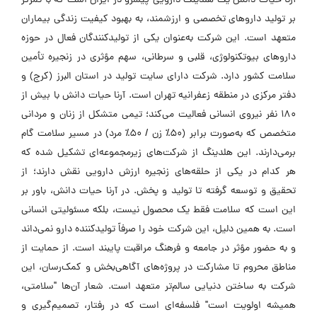
آرنا حیات دانش یک هلدینگ دارویی پیشرو در ایران است که با تمرکز
بر تولید داروهای تخصصی و ارزشمند، به بهبود کیفیت زندگی بیماران
متعهد است. این شرکت به‌عنوان یکی از تولیدکنندگان فعال در حوزه
داروهای بیوتکنولوژی، قلبی و سرطانی، سهم مؤثری در زنجیره تأمین
سلامت کشور دارد. شرکت دارای سایت تولید در استان البرز (کرج) و
دفتر مرکزی در منطقه زعفرانیه تهران است. آرنا حیات دانش با بیش از
180 نفر نیروی انسانی فعالیت می‌کند؛ تیمی متشکل از زنان و مردانی
متخصص که به‌صورت برابر (50٪ زن / 50٪ مرد) در مسیر سلامت گام
برمی‌دارند. این هلدینگ از شرکت‌های زیرمجموعه‌ای تشکیل شده که
هر کدام در یکی از حلقه‌های زنجیره ارزش دارویی نقش دارند؛ از
تحقیق و توسعه گرفته تا تولید و پخش. در آرنا حیات دانش، باور بر
این است که سلامت فقط یک محصول نیست، بلکه مسئولیتی انسانی
است. به همین دلیل، این شرکت خود را صرفاً تولیدکننده دارو نمی‌داند
و به حضور مؤثر در جامعه و فرهنگ مراقبت پایبند است. از حمایت از
مناطق محروم تا مشارکت در پروژه‌های آگاهی‌بخش و کمک‌رسان، این
شرکت به ساختن دنیایی سالم‌تر متعهد است. شعار آن‌ها "سلامتی،
همیشه اولویت است" فلسفه‌ای است که در رفتار، تصمیم‌گیری و