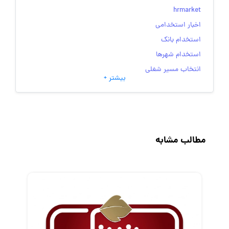
hrmarket
اخبار استخدامی
استخدام بانک
استخدام شهرها
انتخاب مسیر شغلی
بیشتر +
به‌روزرسانی‌های سایت (کارجویی)
تست‌های شخصیت‌ شناسی
جاب‌ویژن
حقوق و دستمزد
مطالب مشابه
رزومه
زندگی شغلی بهتر
فریلنسر
قانون کار
کارفرمایان
گزارش‌های آماری