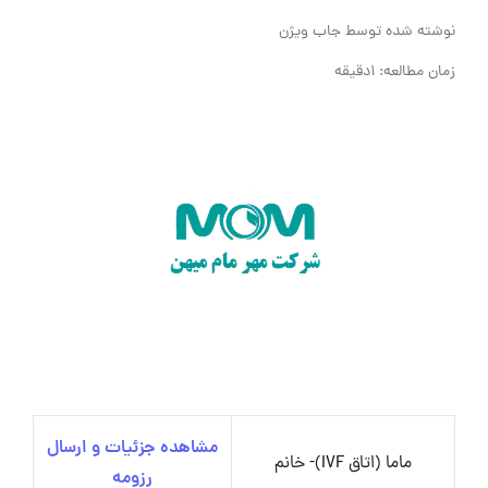
نوشته شده توسط
جاب ویژن
زمان مطالعه: 1دقیقه
مشاهده جزئیات و ارسال
ماما (اتاق IVF)- خانم
رزومه