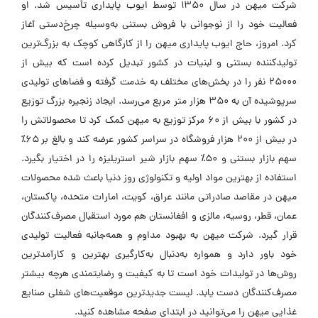
شرکت میهن در سال ۱۳۵۰ توسط ایوب پایداری تأسیس شد. او
فعالیت خود را از نوجوانی با فروش بستنی به‌وسیله چرخ‌دستی آغاز
کرد. امروز، حاج ایوب پایداری میهن را از کارگاهی کوچک به بزرگ‌ترین
تولیدکننده بستنی و لبنیات در کشور تبدیل کرده است که بیش از
۲۵۰۰۰ نفر را در بخش‌های مختلف به خدمت گرفته و فضاهای تولیدی
سرپوشیده آن به ۳۵۰ هزار متر مربع می‌رسد. ایجاد زنجیره بزرگ توزیع
در کشور با بیش از ۶۰ مرکز توزیع به میهن کمک کرد تا محصولاتش را
در بیش از ۲۰۰ هزار فروشگاه در سراسر کشور عرضه کند و بالغ بر ۶۵٪
سهم بازار بستنی و ۵۰٪ سهم بازار شیر استریلیزه را در اختیار بگیرد.
استفاده از بهترین مواد اولیه و تکنولوژی روز دنیا باعث شده محصولات
میهن در مقاصد صادراتی مانند عراق، کویت، امارات متحده، پاکستان،
عمان، قطر، روسیه، مالزی و افغانستان هم مورد استقبال مصرف‌کنندگان
قرار گیرد. شرکت میهن به بهبود مداوم و همه‌جانبه فعالیت تولیدی
خود باور دارد و همواره به‌دنبال به‌کارگیری بهترین و کارآمدترین
روش‌ها در تولیدات خود است تا به کیفیت و رضایتمندی هرچه بیشتر
مصرف‌کنندگان دست یابد. لیست جدیدترین موقعیت‌های شغلی صنایع
غذایی میهن را می‌توانید در ابتدای صفحه مشاهده کنید.