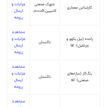
شهرک صنعتی
جزئیات و
کارشناس معماری
کاسپین_x000D_
ارسال
رزومه
مشاهده
راننده (بیل بکهو و
جزئیات و
تاکستان
جرثقیل)- آقا
ارسال
رزومه
مشاهده
رنگ‌کار (سازه‌های
جزئیات و
تاکستان
صنعتی)- آقا
ارسال
رزومه
مشاهده