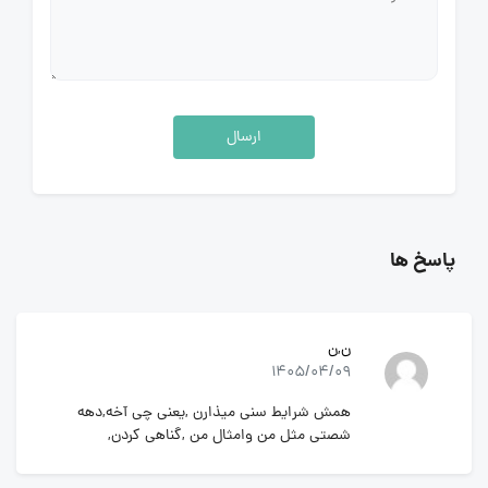
ارسال
پاسخ ها
ن,ن
1405/04/09
همش شرایط سنی میذارن ,یعنی چی آخه,دهه
شصتی مثل من وامثال من ,گناهی کردن,