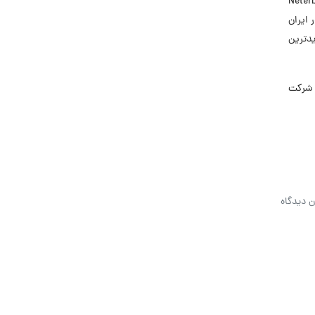
 پشتیبانی برندهای معتبر حوزه IT از جمله ADATA، MSI و XPG و محصولات حوزه شبکه مانند D-Link و Neterbit
 ایران
دترین
ام شرکت
ن دیدگاه