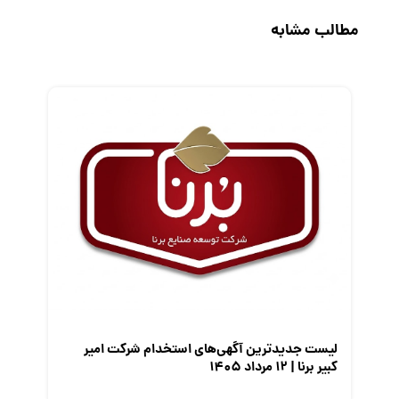
حقوق و دستمزد
مطالب مشابه
رزومه
زندگی شغلی بهتر
فریلنسر
قانون کار
کارفرمایان
گزارش‌های آماری
مصاحبه شغلی
معرفی شرکت ها
معرفی متخصصان منابع انسانی
معرفی مشاغل
نمایشگاه کار
لیست جدیدترین آگهی‌های استخدام شرکت امیر
کبیر برنا | ۱۲ مرداد ۱۴۰۵