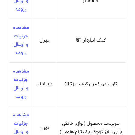
Center)
و ارسال
رزومه
مشاهده
جزئیات
کمک انباردار- آقا
تهران
و ارسال
رزومه
مشاهده
جزئیات
کارشناس کنترل کیفیت (QC)
بندرانزلی
و ارسال
رزومه
مشاهده
سرپرست محصول (لوازم خانگی
جزئیات
تهران
برقی سایز کوچک برند ترام هاوس)
و ارسال