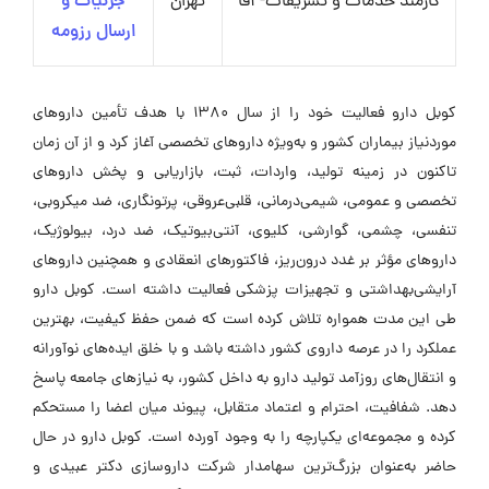
کارمند خدمات و تشریفات- آقا
تهران
جزئیات و
ارسال رزومه
کوبل دارو فعالیت خود را از سال ۱۳۸۰ با هدف تأمین داروهای
موردنیاز بیماران کشور و به‌ویژه داروهای تخصصی آغاز کرد و از آن زمان
تاکنون در زمینه تولید، واردات، ثبت، بازاریابی و پخش داروهای
تخصصی و عمومی، شیمی‌درمانی، قلبی‌عروقی، پرتونگاری، ضد میکروبی،
تنفسی، چشمی، گوارشی، کلیوی، آنتی‌بیوتیک، ضد درد، بیولوژیک،
داروهای مؤثر بر غدد درون‌ریز، فاکتورهای انعقادی و همچنین داروهای
آرایشی‌بهداشتی و تجهیزات پزشکی فعالیت داشته است. کوبل دارو
طی این مدت همواره تلاش کرده است که ضمن حفظ کیفیت، بهترین
عملکرد را در عرصه داروی کشور داشته باشد و با خلق ایده‌های نوآورانه
و انتقال‌های روزآمد تولید دارو به داخل کشور، به نیازهای جامعه پاسخ
دهد. شفافیت، احترام و اعتماد متقابل، پیوند میان اعضا را مستحکم
کرده و مجموعه‌ای یکپارچه را به وجود آورده است. کوبل دارو در حال
حاضر به‌عنوان بزرگ‌ترین سهامدار شرکت داروسازی دکتر عبیدی و