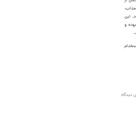
نان از
جذاب،
. این
بوده و
.
 استخدام
ن دیدگاه