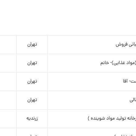
انی فروش
تهران
واد غذایی)- خانم
تهران
ت- آقا
تهران
لی
تهران
انه تولید مواد شوینده )
زرندیه