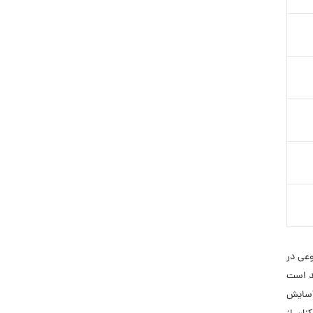
تنوعی در
قد است
 آسایش