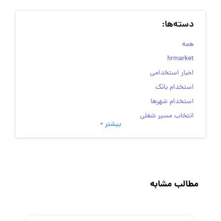
دسته‌ها:
همه
hrmarket
اخبار استخدامی
استخدام بانک
استخدام شهرها
انتخاب مسیر شغلی
بیشتر +
به‌روزرسانی‌های سایت (کارجویی)
تست‌های شخصیت‌ شناسی
جاب‌ویژن
حقوق و دستمزد
مطالب مشابه
رزومه
زندگی شغلی بهتر
فریلنسر