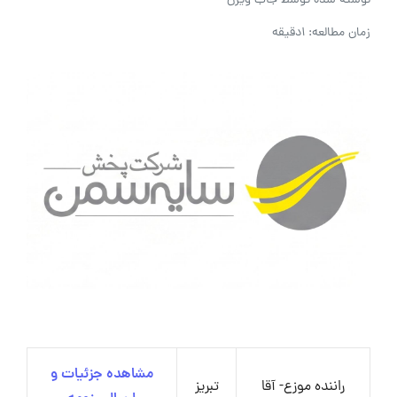
نوشته شده توسط
جاب ویژن
زمان مطالعه: 1دقیقه
مشاهده جزئیات و
راننده موزع- آقا
تبریز