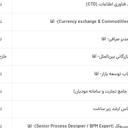
فناوری اطلاعات (CTO)
ت
ت
دیر صرافی- آقا
ت
زرگانی بین‌الملل- آقا
خارج
یاب توسعه بازار- آقا
ت
 جامع تجارت و سامانه مودیان)
ت
اس ارشد زیر ساخت
ت
Senior Pr)- آقا
ت