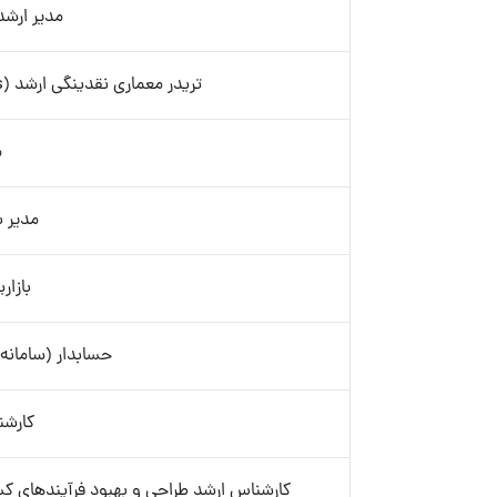
مدیر ارشد 
تریدر معماری نقدینگی ارشد (Currency exchange & Commodities)- آقا
م
مدیر با
بازار
حسابدار (سامانه
کارشن
کارشناس ارشد طراحی و بهبود فرآیندهای کسب‌وکار (ocess Designer / BPM Expert