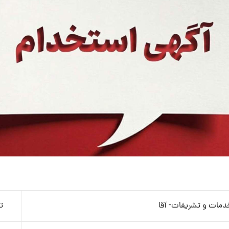
خدمات و تشریفات- آقا
ت