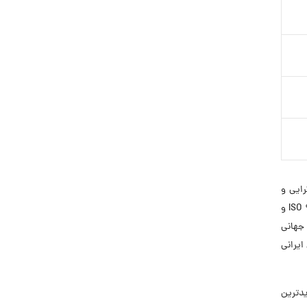
گرایی و
سلامت غذایی گام برداشته است. این مجموعه با بهره‌گیری از فناوری‌های روز دنیا و رعایت کامل استانداردهای بین‌المللی (ISO 9001، ISO 22000 و
 جهانی
ایرانی
ز جدیدترین