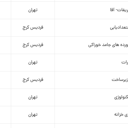
یفات- آقا
تهران
عدادیابی
فردیس کرج
رده های جامد خوراکی
فردیس کرج
ات
تهران
زیرساخت
فردیس کرج
کنولوژی
تهران
 خزانه
تهران