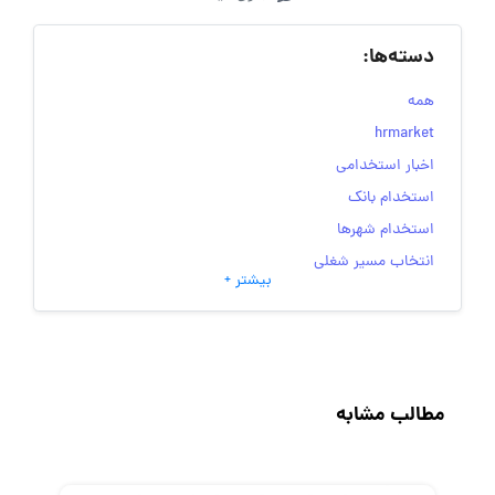
دسته‌ها:
همه
hrmarket
اخبار استخدامی
استخدام بانک
استخدام شهرها
انتخاب مسیر شغلی
بیشتر +
به‌روزرسانی‌های سایت (کارجویی)
تست‌های شخصیت‌ شناسی
جاب‌ویژن
حقوق و دستمزد
مطالب مشابه
رزومه
زندگی شغلی بهتر
فریلنسر