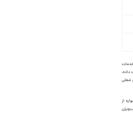
رائه خدمات
داده،
 شغلی
که همواره از
‌ویژن