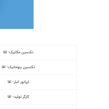
تکنسین مکانیک- آقا
تکنسین پنوماتیک- آقا
اپراتور انبار- آقا
کارگر تولید- آقا