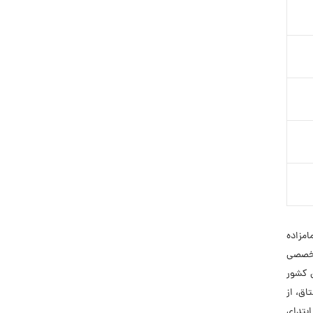
 سال 1378 در شهرک صنعتی امامزاده
تخصصی
 نوع محصول در بازار برق کشور
اق، از
بتدای