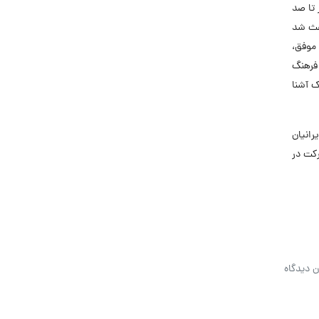
 تا صد
اعث شد
ن موفق،
 فرهنگ
ک آشنا
انیان
کت در
ن دیدگاه