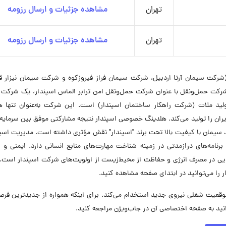
تهران
مشاهده جزئیات و ارسال رزومه
تهران
مشاهده جزئیات و ارسال رزومه
رکت سیمان آرتا اردبیل، شرکت سیمان فراز فیروزکوه و شرکت سیمان نیزار قم
رکت حمل‌ونقل با عنوان شرکت حمل‌ونقل امن ترابر الماس اسپندار، یک شرکت ف
ید ملات (شرکت راهکار ساختمان اسپندار) است. این شرکت به‌عنوان تنها ه
ن را تولید می‌کند. هلدینگ خصوصی اسپندار نتیجه مشارکتی موفق بین سرمایه‌
 سیمان با کیفیت بالا تحت برند "اسپندار" نقش مؤثری داشته است. مدیریت اسپن
و برنامه‌های درازمدتی در زمینه شناخت مهارت‌های منابع انسانی دارد. ایمنی و
ویی در مصرف انرژی و حفاظت از محیط‌زیست از اولویت‌های شرکت اسپندار است.
ا می‌توانید در ابتدای صفحه مشاهده کنید.
ت صنایع عمران اسپندار در حال حاضر در ۵ موقعیت شغلی نیروی جدید استخدام می‌کند. برای اینکه همواره از جدیدترین
نید به صفحه اختصاصی آن در جاب‌ویژن مراجعه کنید.