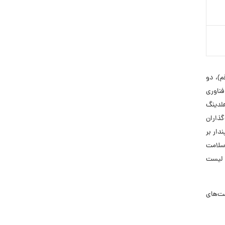
)، دو
ناوری
لدینگ
گذاران
دار بر
 سلامت
 لیست
 فرصت‌های