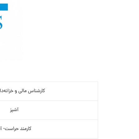
کارشناس مالی و خزانه‌دا
آشپز
کارمند حراست- آق