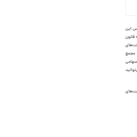
جان در سال ۱۳۸۵ بود. هیئت مؤسس این
قانون
کت‌های
یان پذیره‌نویسی شد. مجمع
ان به‌صورت سهامی
‌توانید
 فرصت‌های