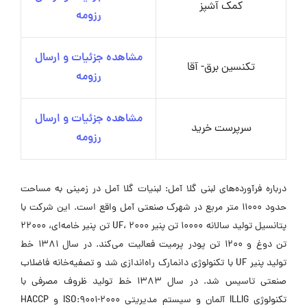
کمک آشپز
رزومه
مشاهده جزئیات و ارسال
تکنسین برق- آقا
رزومه
مشاهده جزئیات و ارسال
سرپرست خرید
رزومه
درباره فرآورده‌های لبنی گلا آمل: لبنیات گلا آمل در زمینی به مساحت
حدود 11000 متر مربع در شهرک صنعتی آمل واقع است. این شرکت با
پتانسیل تولید سالانه 10000 تن پنیر UF، 2000 تن پنیر خامه‌ای، 22000
تن دوغ و 1200 تن پودر پرمیت فعالیت می‌کند. در سال 1381 خط
تولید پنیر UF با تکنولوژی دانمارک راه‌اندازی شد و تصفیه‌خانه فاضلاب
صنعتی تاسیس شد. در سال 1383 خط تولید ظروف مصرفی با
تکنولوژی ILLIG آلمان و سیستم مدیریتی ISO:9001-2000 و HACCP