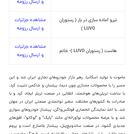
و ارسال رزومه
نیرو آماده سازی در بار ( رستوران
مشاهده جزئیات
LUVO )
و ارسال رزومه
مشاهده جزئیات
هاست ( رستوران LUVO )- خانم
و ارسال رزومه
ماموت با تولید اسکانیا، رهبر بازار خودروهای تجاری ایران شد و این
مسیر را با محصولات ممتازی چون دیما، پیلسان و شاکمن تثبیت کرد.
با ساخت تریلی‌های هوشمند، انقلابی در صنعت تریلر ایجاد کرد و با
صادرات به کشورهای مختلف، سفیر توانمندی صنعتی ایران در جهان
شد. با اخذ نمایندگی انحصاری فولکس‌واگن، پیشتاز خودروهای سواری
شد و با عرضه محصولات نوآورانه‌ای مانند "بایک" و "لوکانو"، افق‌های
جدیدی گشود. در صنعت ساندویچ‌پنل، پیشتاز بلامنازع است و پرچم