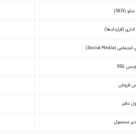
و (SEO)
داری (قراردادها)
(Social Media)
یس SQL
اس فروش
ل دفتر
دیر محصول