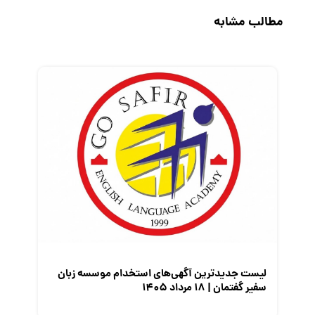
حقوق و دستمزد
مطالب مشابه
رزومه
زندگی شغلی بهتر
فریلنسر
قانون کار
کارفرمایان
گزارش‌های آماری
مصاحبه شغلی
معرفی شرکت ها
معرفی متخصصان منابع انسانی
معرفی مشاغل
نمایشگاه کار
لیست جدیدترین آگهی‌های استخدام موسسه زبان
سفیر گفتمان | ۱۸ مرداد ۱۴۰۵