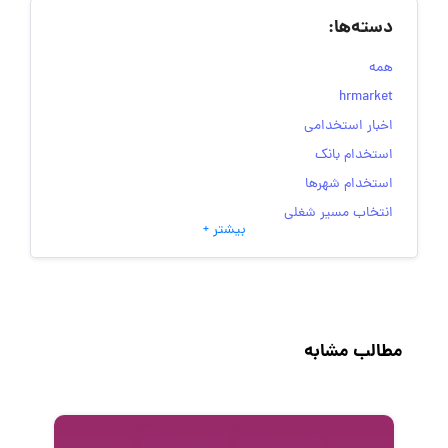
دسته‌ها:
همه
hrmarket
اخبار استخدامی
استخدام بانک
استخدام شهرها
انتخاب مسیر شغلی
بیشتر +
به‌روزرسانی‌های سایت (کارجویی)
تست‌های شخصیت‌ شناسی
جاب‌ویژن
حقوق و دستمزد
مطالب مشابه
رزومه
زندگی شغلی بهتر
فریلنسر
قانون کار