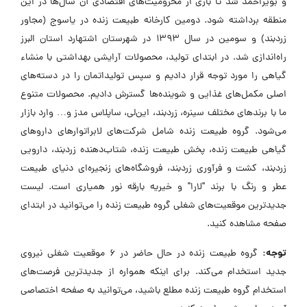
و بویراحمد شد تا باری از محرومیت‌های اقتصادی آن سال‌ها در این
منطقه برداشته شود. دومین کارخانه طبیعت زنده در یاسوج (مجاور
زردبند) و سومین در سال ۱۳۹۳ در شهرستان اشتهارد استان البرز
راه‌اندازی شد. در ابتدای تولید، محصولات آرایشی بهداشتی با منشاء
گیاهی را مورد توجه قرار دادیم و سپس تولیداتمان را در دسته‌های
اصلی مکمل‌های غذایی و شوینده‌ها گسترش دادیم. محصولات متنوع
ما با برندهای مختلف سینره، زردبند، این‌لی، ساپلاس مدز و… وارد بازار
می‌شود. گروه طبیعت زنده شامل شرکت‌های لابراتوارهای داروهای
گیاهی طبیعت زنده، پخش طبیعت زنده، شتاب‌دهنده زردبند، دارویی
زردبند، کشت و فرآوری زردبند، فروشگاه‌های زنجیره‌ای دنیای طبیعت
عطر و رنگ با برند "لارا" و خیریه بارقه نور همیاری است. لیست
جدیدترین موقعیت‌های شغلی گروه طبیعت زنده را می‌توانید در ابتدای
صفحه مشاهده کنید.
توجه:
گروه طبیعت زنده در حال حاضر در ۶ موقعیت شغلی نیروی
جدید استخدام می‌کند. برای اینکه همواره از جدیدترین فرصت‌های
استخدام گروه طبیعت زنده مطلع باشید، می‌توانید به صفحه اختصاصی