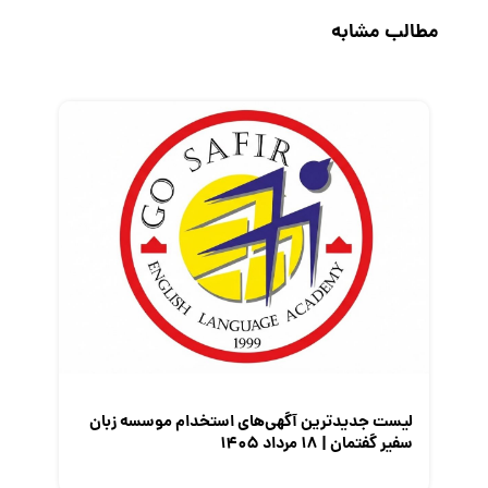
حقوق و دستمزد
مطالب مشابه
رزومه
زندگی شغلی بهتر
فریلنسر
قانون کار
کارفرمایان
گزارش‌های آماری
مصاحبه شغلی
معرفی شرکت ها
معرفی متخصصان منابع انسانی
معرفی مشاغل
نمایشگاه کار
لیست جدیدترین آگهی‌های استخدام موسسه زبان
سفیر گفتمان | ۱۸ مرداد ۱۴۰۵