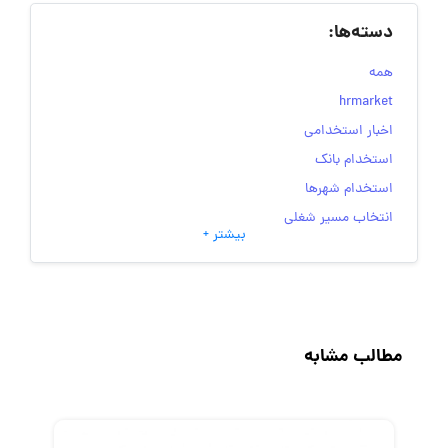
دسته‌ها:
همه
hrmarket
اخبار استخدامی
استخدام بانک
استخدام شهرها
انتخاب مسیر شغلی
بیشتر +
به‌روزرسانی‌های سایت (کارجویی)
تست‌های شخصیت‌ شناسی
جاب‌ویژن
حقوق و دستمزد
مطالب مشابه
رزومه
زندگی شغلی بهتر
فریلنسر