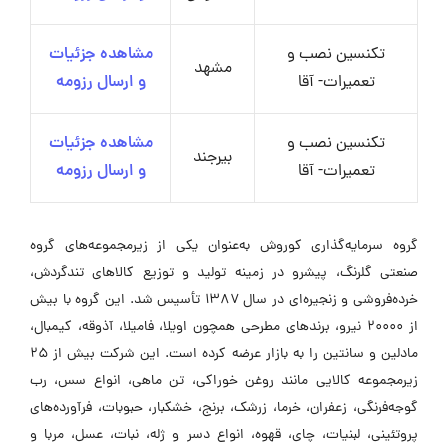
تکنسین نصب و
مشاهده جزئیات
مشهد
تعمیرات- آقا
و ارسال رزومه
تکنسین نصب و
مشاهده جزئیات
بیرجند
تعمیرات- آقا
و ارسال رزومه
گروه سرمایه‌گذاری کوروش به‌عنوان یکی از زیرمجموعه‌های گروه
صنعتی گلرنگ، پیشرو در زمینه تولید و توزیع کالاهای تندگردش،
خرده‌فروشی و زنجیره‌ای در سال ۱۳۸۷ تأسیس شد. این گروه با بیش
از ۲۰۰۰۰ نیرو، برندهای مطرحی همچون اویلا، فامیلا، آذوقه، کیمبال،
مادلین و سانتین را به بازار عرضه کرده است. این شرکت بیش از ۲۵
زیرمجموعه کالایی مانند روغن خوراکی، تن ماهی، انواع سس، رب
گوجه‌فرنگی، زعفران، خرما، زرشک، برنج، خشکبار، حبوبات، فرآورده‌های
پروتئینی، لبنیات، چای، قهوه، انواع دسر و ژله، نبات، عسل، مربا و