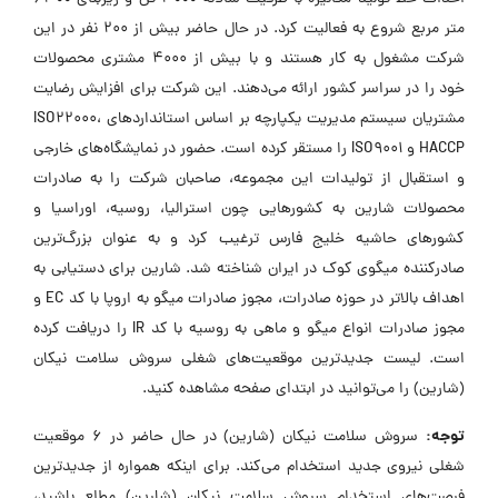
متر مربع شروع به فعالیت کرد. در حال حاضر بیش از ۲۰۰ نفر در این
شرکت مشغول به کار هستند و با بیش از ۴۰۰۰ مشتری محصولات
خود را در سراسر کشور ارائه می‌دهند. این شرکت برای افزایش رضایت
مشتریان سیستم مدیریت یکپارچه بر اساس استانداردهای ISO22000،
HACCP و ISO9001 را مستقر کرده است. حضور در نمایشگاه‌های خارجی
و استقبال از تولیدات این مجموعه، صاحبان شرکت را به صادرات
محصولات شارین به کشورهایی چون استرالیا، روسیه، اوراسیا و
کشورهای حاشیه خلیج فارس ترغیب کرد و به عنوان بزرگ‌ترین
صادرکننده میگوی کوک در ایران شناخته شد. شارین برای دستیابی به
اهداف بالاتر در حوزه صادرات، مجوز صادرات میگو به اروپا با کد EC و
مجوز صادرات انواع میگو و ماهی به روسیه با کد IR را دریافت کرده
است. لیست جدیدترین موقعیت‌های شغلی سروش سلامت نیکان
(شارین) را می‌توانید در ابتدای صفحه مشاهده کنید.
توجه:
سروش سلامت نیکان (شارین) در حال حاضر در ۶ موقعیت
شغلی نیروی جدید استخدام می‌کند. برای اینکه همواره از جدیدترین
فرصت‌های استخدام سروش سلامت نیکان (شارین) مطلع باشید،