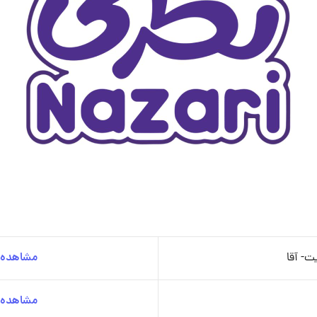
ت- آقا
مشاهده ج
مشاهده ج