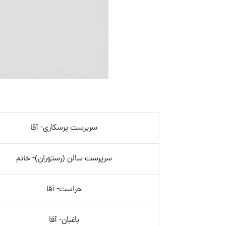
سرپرست پرسکاری- آقا
سرپرست سالن (رستوران)- خانم
حراست- آقا
باغبان- آقا