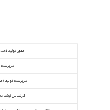
مدیر تولید (صنا
سرپرست CIP
سرپرست تولید (صن
کارشناس ارشد دفت