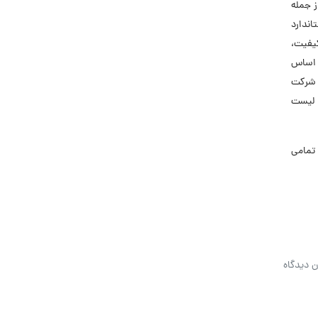
ز جمله
تاندارد
کیفیت،
 اساس
. شرکت
 MSI، AMD، Edifier، Thermaltake و Supertalent را دارد. لیست
تمامی
ن دیدگاه