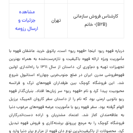
مشاهده
کارشناس فروش سازمانی
تهران
جزئیات و
(B2B)- خانم
ارسال رزومه
درباره قهوه ریو: اینجا «قهوه ریو» است، پاتوق خرید عاشقان قهوه با
مأموریت ویژه ارائه قهوه باکیفیت و تازه‌رست‌شده به همراه بهترین
تجهیزات تهیه و دم‌آوری آن. داستان از سال ۱۳۱۱ با راه‌اندازی اولین
قهوه‌فروشی مدرن ایران در ضلع جنوب‌غربی چهارراه استانبول شروع
شد. این فروشگاه کوچک بین طرفداران قهوه‌های ترک و فرانسه
محبوبیت پیدا کرد و نام «قهوه ریو» سر زبان‌ها افتاد. بنیان‌گذار قهوه
ریو بانویی ارمنی بود که نام را از داستان سفر کاروان المپیک برزیل
الهام گرفته بود. سفر قهوه ریو با مأموریت عرضه قهوه‌های مرغوب دنیا
به علاقه‌مندان آغاز شد. اعتماد مشتریان و اراده دست‌اندرکاران
فروشگاه کوچک را به مرجع پررونق برشته‌کاری و فروش قهوه تبدیل
کرد. محصولات از باکیفیت‌ترین نوع دان قهوه از مزارع برتر دنیا وارد و