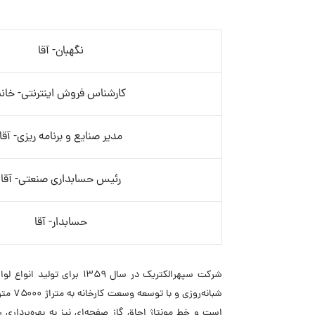
نگهبان- آقا
کارشناس فروش اینترنتی- خان
مدیر صنایع و برنامه ریزی- آقا
رئیس حسابداری صنعتی- آقا
حسابدار- آقا
شبانه
است و خط مونتاژ اجاق گاز صفحه‌ای نیز به بهره‌بردار