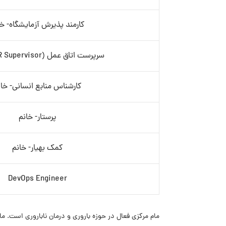
کارمند پذیرش آزمایشگاه- خا
سرپرست اتاق عمل (OR Supervisor)- خانم
کارشناس منابع انسانی- خان
پرستار- خانم
کمک بهیار- خانم
DevOps Engineer
مام مرکزی فعال در حوزه باروری و درمان ناباروری است. مام 