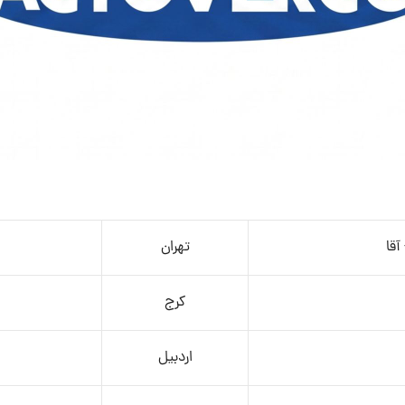
آقا
تهران
کرج
اردبیل