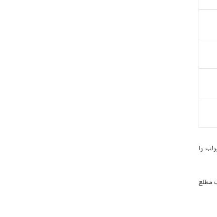
راب را
اب مطلع