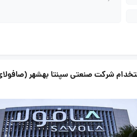
شرکت صنعتی سپنتا بهشهر (صافولای سابق) | ۱۲ خ