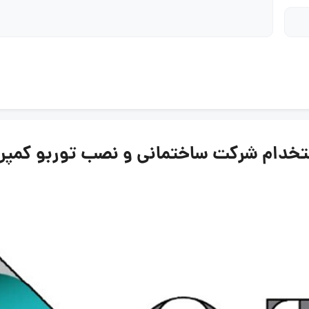
شرکت ساختمانی و نصب توربو کمپرسور نفت | 12