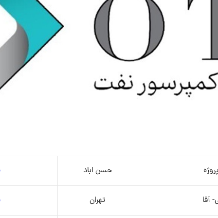
روژه
حسن اباد
م
 آقا
تهران
م