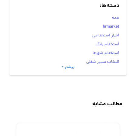
دسته‌ها:
همه
hrmarket
اخبار استخدامی
استخدام بانک
استخدام شهرها
انتخاب مسیر شغلی
بیشتر +
به‌روزرسانی‌های سایت (کارجویی)
تست‌های شخصیت‌ شناسی
جاب‌ویژن
حقوق و دستمزد
مطالب مشابه
رزومه
زندگی شغلی بهتر
فریلنسر
قانون کار