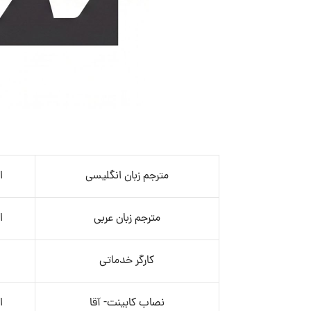
مترجم زبان انگلیسی
ا
مترجم زبان عربی
ا
کارگر خدماتی
نصاب کابینت- آقا
ا