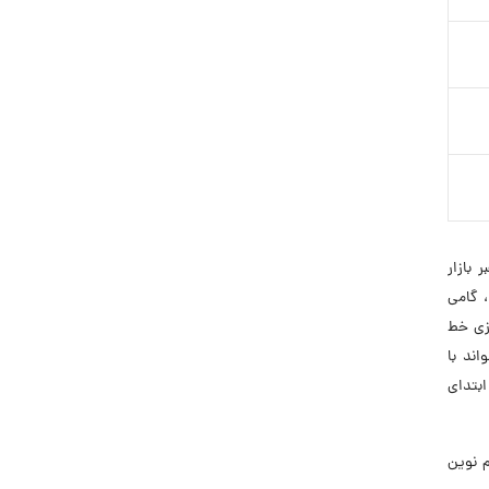
رهبر بازار
، گامی
ازی خط
ند با
ابتدای
ام نوین