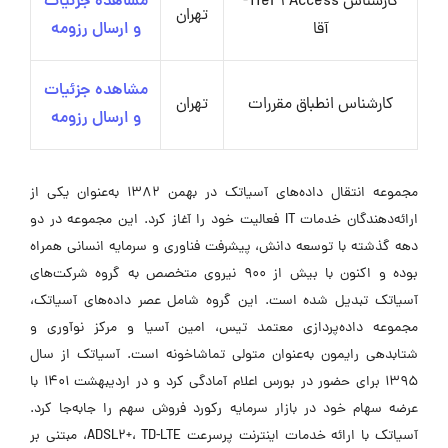
کارشناس Tier 1 Access-
مشاهده جزئیات
تهران
آقا
و ارسال رزومه
مشاهده جزئیات
کارشناس انطباق مقررات
تهران
و ارسال رزومه
مجموعه انتقال داده‌های آسیاتک در بهمن 1382 به‌عنوان یکی از
ارائه‌دهندگان خدمات IT فعالیت خود را آغاز کرد. این مجموعه در دو
دهه گذشته با توسعه دانش، پیشرفت فناوری و سرمایه انسانی همراه
بوده و اکنون با بیش از 900 نیروی متخصص به گروه شرکت‌های
آسیاتک تبدیل شده است. این گروه شامل عصر داده‌های آسیاتک،
مجموعه داده‌پردازی معتمد تیس، امین آسیا و مرکز نوآوری و
شتابدهی رایمون به‌عنوان متولی تماشاخونه است. آسیاتک از سال
1395 برای حضور در بورس اعلام آمادگی کرد و در اردیبهشت 1401 با
عرضه سهام خود در بازار سرمایه رکورد فروش سهم را جابه‌جا کرد.
آسیاتک با ارائه خدمات اینترنت پرسرعت ADSL2+، TD-LTE، مبتنی بر