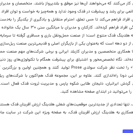
انی کار می‌کنند که می‌خواهند آن‌ها نیز موفق و بلندپرواز باشند. متخصصان و مدیران
نعی برای رشد و پیشرفت در فدک وجود ندارد و همه‌چیز به خواست و توان افراد
فراد فراهم می‌کند تا حس تعلق، احترام متقابل و یادگیری از یکدیگر را به‌دست 
مفتخرند که فرصت‌های پیشرفت برابر را براساس شایستگی افراد فراهم کرده‌اند. کارکنان و مدیران با م
عه هلدینگ فدک متنوع است؛ از صنعت حمل‌ونقل باری و مسافری گرفته تا سرمایه‌
ز دو دهه است که به‌عنوان یکی از بازیگران اصلی و قدیمی‌ترین صنعت ریل‌سازی
ر این دوران با همکاری متخصصین و مدیران کاربلد ایرانی و برخی شرکت‌های مهم صنعت حم
‌اند. نگاه تخصص‌محور و اشتیاق برای پیشرفت همگام با تکنولوژی‌های روز دنیا
شده تا اولین نسل از قطارهای پنج‌ستاره ایرانی «فدک ۱» را تحت نظر شرکت سوئدی Prose تولید کنند و همچنین اولین 
 دونا راه‌اندازی کنند. علاوه بر این، مجموعه فدک هم‌اکنون با شرکت‌های ریل
یل گردش ایرانیان، دلیجان طلایی شکوه پارس و مدیریت ثروت فدک فعال است.
 می‌توانید در ابتدای صفحه مشاهده کنید.
تنها تعدادی از جدیدترین موقعیت‌های شغلی هلدینگ ارزش آفرینان فدک هستند.
مکاری به هلدینگ ارزش آفرینان فدک، به صفحه ویژه این شرکت در سایت جاب