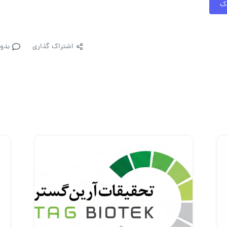
دک
اشتراک گذاری
بدو