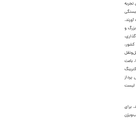
 تجربه
 بستگی
آورند.
یانگین سنی ۳۰ سال یک خانواده بزرگ و
گذاری،
 کشور،
ل‌ونقل
، باعث
و بزرگترین کترینگ
 پرداز
 لیست
 برای
‌ویژن