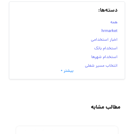
دسته‌ها:
همه
hrmarket
اخبار استخدامی
استخدام بانک
استخدام شهرها
انتخاب مسیر شغلی
بیشتر +
به‌روزرسانی‌های سایت (کارجویی)
تست‌های شخصیت‌ شناسی
جاب‌ویژن
حقوق و دستمزد
مطالب مشابه
رزومه
زندگی شغلی بهتر
فریلنسر