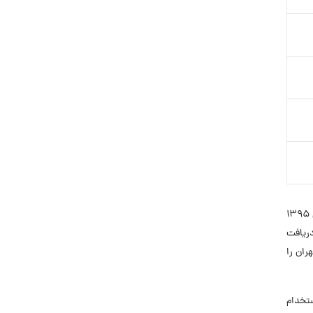
شرکت هواپیمایی سپهران (سهامی خاص) در سال 1390 ثبت شد و پس از طی مراحل اداری و حقوقی و توسعه ناوگان هوایی خود در سال 1395
دریافت
 سپهران را
 استخدام