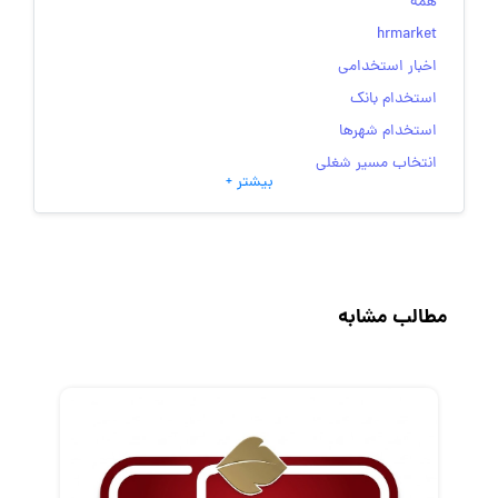
همه
hrmarket
اخبار استخدامی
استخدام بانک
استخدام شهرها
انتخاب مسیر شغلی
بیشتر +
به‌روزرسانی‌های سایت (کارجویی)
تست‌های شخصیت‌ شناسی
جاب‌ویژن
حقوق و دستمزد
مطالب مشابه
رزومه
زندگی شغلی بهتر
فریلنسر
قانون کار
کارفرمایان
گزارش‌های آماری