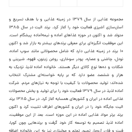
مجموعه غذایی از سال 1379 در زمینه غذایی و با هدف تسریع و
آسان‌سازی آشپزی فعالیت خود را آغاز کرد. برند الیت در سال 1385
متولد شد و اکنون در حوزه غذاهای آماده و نیمه‌آماده پیشگام است.
این موفقیت انگیزه‌ای برای معرفی برندهای بیشتر به بازار شد و اکنون
10 برند در زمینه غذایی دارد که شامل محصولاتی مانند سوپ آماده،
نودل، چاشنی و عصاره، پودر سوخاری، روغن زیتون، قهوه، شیرینی و
شکلات و ده‌ها نوع کالای دیگر هستند. خانواده آماده لذیذ نزدیک به
هزار و ششصد عضو دارد که بر پایه خواسته‌ای مشترک انتخاب
شده‌اند: تولید محصولات با کیفیت با توجه به نیازهای مردم. شرکت
آماده لذیذ در سال 1379 فعالیت خود را برای تولید و پخش محصولات
غذایی آماده در ایران و کشورهای همسایه آغاز کرد. در سال 1385 برند
الیت جایگاه خود را در ایران و کشورهای اطراف تثبیت کرد و اکنون
برند برتر مواد غذایی آماده در این حوزه است. بعد از این موفقیت،
آماده لذیذ تصمیم به توسعه کار خود گرفت و برندهایی چون کوپا،
فیت و فان، آروما، تمپو، تم‌تم و مولیناری نیز به این خانواده اضافه