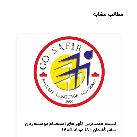
حقوق و دستمزد
مطالب مشابه
رزومه
زندگی شغلی بهتر
فریلنسر
قانون کار
کارفرمایان
گزارش‌های آماری
مصاحبه شغلی
معرفی شرکت ها
معرفی متخصصان منابع انسانی
معرفی مشاغل
نمایشگاه کار
لیست جدیدترین آگهی‌های استخدام موسسه زبان
سفیر گفتمان | ۱۸ مرداد ۱۴۰۵