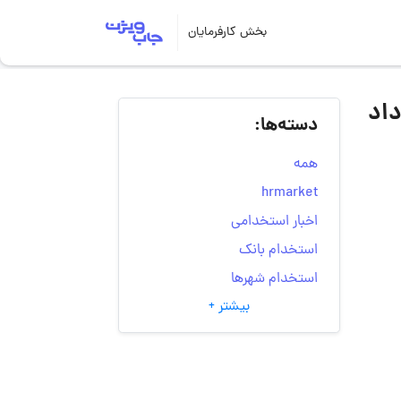
بخش کارفرمایان
رگاس طب (لافارر – مورینگا) | ۱۱ خرداد
دسته‌ها:
همه
hrmarket
اخبار استخدامی
استخدام بانک
استخدام شهرها
بیشتر +
انتخاب مسیر شغلی
به‌روزرسانی‌های سایت
(کارجویی)
تست‌های شخصیت‌ شناسی